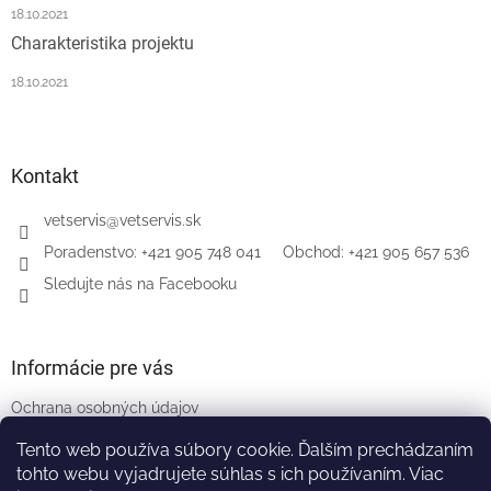
18.10.2021
Charakteristika projektu
18.10.2021
Kontakt
vetservis
@
vetservis.sk
‎Poradenstvo: +421 905 748 041‏‏‎ ‎‏‏‎ ‎‏‏‎ ‎‏‏‎ ‎ Obchod: +421 905 657 536
Sledujte nás na Facebooku
Informácie pre vás
Ochrana osobných údajov
Všeobecné obchodné podmienky
Tento web používa súbory cookie. Ďalším prechádzaním
Naši partneri
tohto webu vyjadrujete súhlas s ich používaním. Viac