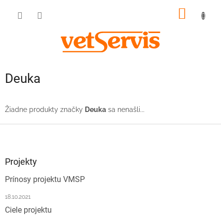
Prejsť
NÁKU
na
obsah
KOŠÍK
Deuka
Žiadne produkty značky
Deuka
sa nenašli...
Z
á
p
ä
Projekty
t
Prínosy projektu VMSP
i
e
18.10.2021
Ciele projektu