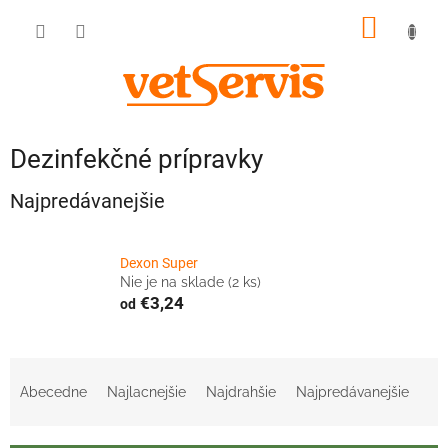
Prejsť
NÁKU
na
obsah
KOŠÍK
Dezinfekčné prípravky
Najpredávanejšie
Dexon Super
Nie je na sklade
(2 ks)
€3,24
od
R
a
Abecedne
Najlacnejšie
Najdrahšie
Najpredávanejšie
d
e