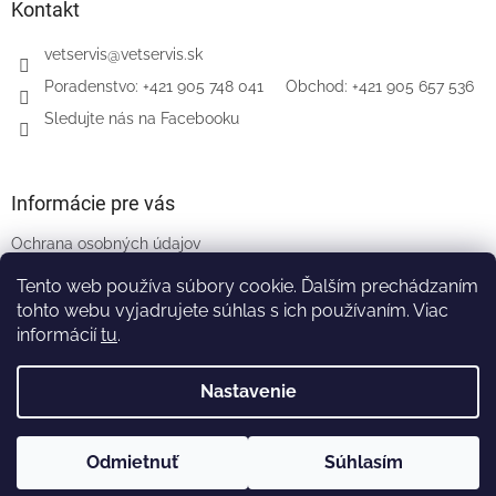
Kontakt
vetservis
@
vetservis.sk
‎Poradenstvo: +421 905 748 041‏‏‎ ‎‏‏‎ ‎‏‏‎ ‎‏‏‎ ‎ Obchod: +421 905 657 536
Sledujte nás na Facebooku
Informácie pre vás
Ochrana osobných údajov
Všeobecné obchodné podmienky
Tento web používa súbory cookie. Ďalším prechádzaním
Naši partneri
tohto webu vyjadrujete súhlas s ich používaním. Viac
informácií
tu
.
Nastavenie
Vytvoril Shoptet
Odmietnuť
Súhlasím
Copyright 2026
VETSERVIS
. Všetky práva vyhradené.