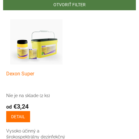
n
OTVORIŤ FILTER
i
e
V
p
ý
r
p
o
i
d
s
u
p
k
r
t
o
o
d
Dexon Super
v
u
k
t
Nie je na sklade
(2 ks)
o
€3,24
od
v
DETAIL
Vysoko účinný a
širokospektrálny dezinfekčný