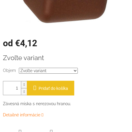
od
€4,12
Jednotková
Zvoľte variant
cena:
Objem
Pridať do košíka
Závesná miska s nerezovou hranou.
Detailné informácie