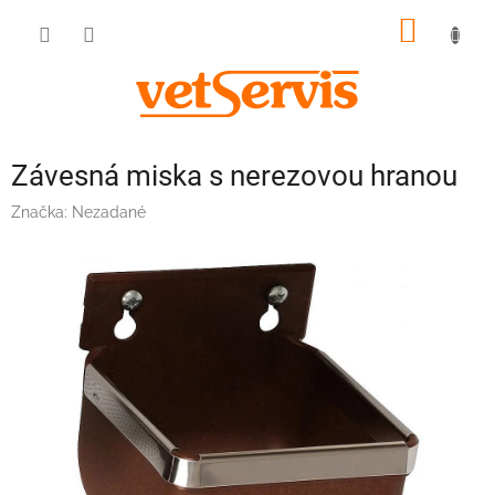
Prejsť
NÁKU
na
obsah
KOŠÍK
Závesná miska s nerezovou hranou
Značka:
Nezadané