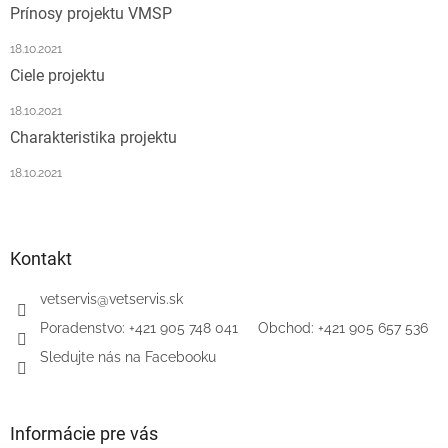
Prínosy projektu VMSP
i
e
18.10.2021
Ciele projektu
18.10.2021
Charakteristika projektu
18.10.2021
Kontakt
vetservis
@
vetservis.sk
‎Poradenstvo: +421 905 748 041‏‏‎ ‎‏‏‎ ‎‏‏‎ ‎‏‏‎ ‎ Obchod: +421 905 657 536
Sledujte nás na Facebooku
Informácie pre vás