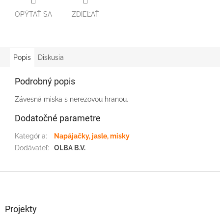
OPÝTAŤ SA
ZDIEĽAŤ
Popis
Diskusia
Podrobný popis
Závesná miska s nerezovou hranou.
Dodatočné parametre
Kategória
:
Napájačky, jasle, misky
Dodávateľ
:
OLBA B.V.
Z
á
p
ä
Projekty
t