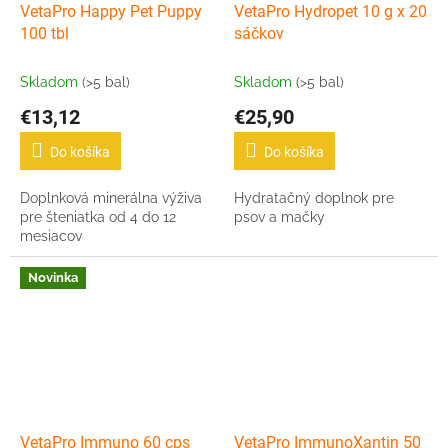
VetaPro Happy Pet Puppy
VetaPro Hydropet 10 g x 20
100 tbl
sáčkov
Skladom
(>5 bal)
Skladom
(>5 bal)
€13,12
€25,90
Do košíka
Do košíka
Doplnková minerálna výživa
Hydratačný doplnok pre
pre šteniatka od 4 do 12
psov a mačky
mesiacov
Novinka
VetaPro Immuno 60 cps
VetaPro ImmunoXantin 50