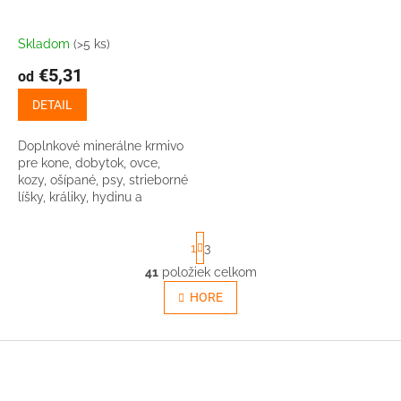
Skladom
(>5 ks)
€5,31
od
DETAIL
Doplnkové minerálne krmivo
pre kone, dobytok, ovce,
kozy, ošípané, psy, strieborné
líšky, králiky, hydinu a
exotické vtáctvo
S
1
3
t
r
41
položiek celkom
O
á
v
HORE
n
l
k
o
á
v
Z
d
a
a
á
n
c
p
i
i