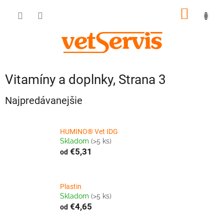
Prejsť
NÁKU
na
obsah
KOŠÍK
Vitamíny a doplnky
, Strana 3
Najpredávanejšie
HUMINO® Vet IDG
Skladom
(>5 ks)
€5,31
od
Plastin
Skladom
(>5 ks)
€4,65
od