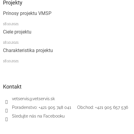
ä
e
Projekty
e
t
p
Prínosy projektu VMSP
i
r
e
v
18.10.2021
k
Ciele projektu
y
v
18.10.2021
ý
p
Charakteristika projektu
i
s
18.10.2021
u
Kontakt
vetservis
@
vetservis.sk
‎Poradenstvo: +421 905 748 041‏‏‎ ‎‏‏‎ ‎‏‏‎ ‎‏‏‎ ‎ Obchod: +421 905 657 536
Sledujte nás na Facebooku