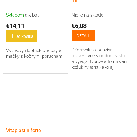
ml
Skladom
(>5 bal)
Nie je na sklade
€14,11
€6,08
DETAIL
Do košíka
Prípravok sa používa
Výživový doplnok pre psy a
preventívne v období rastu
mačky s kožnými poruchami
a vývoja, tvorbe a formovaní
kožušiny (srsti) ako aj
u zvierat s náchylnosťou na
kožné choroby.
Vitaplastin forte