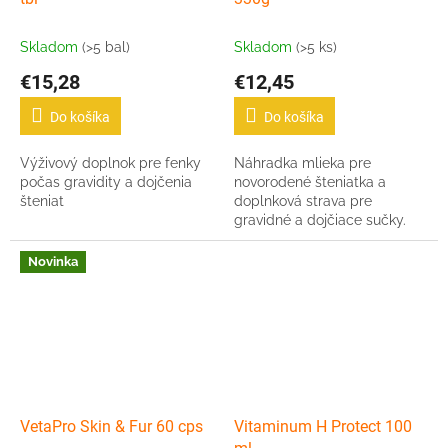
Skladom
(>5 bal)
Skladom
(>5 ks)
€15,28
€12,45
Do košíka
Do košíka
Výživový doplnok pre fenky
Náhradka mlieka pre
počas gravidity a dojčenia
novorodené šteniatka a
šteniat
doplnková strava pre
gravidné a dojčiace sučky.
Novinka
VetaPro Skin & Fur 60 cps
Vitaminum H Protect 100