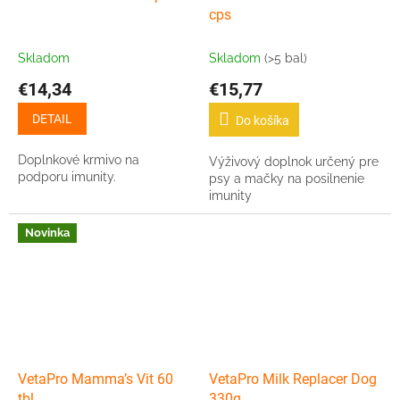
cps
Skladom
Skladom
(>5 bal)
€14,34
€15,77
DETAIL
Do košíka
Doplnkové krmivo na
Výživový doplnok určený pre
podporu imunity.
psy a mačky na posilnenie
imunity
Novinka
VetaPro Mamma’s Vit 60
VetaPro Milk Replacer Dog
tbl
330g