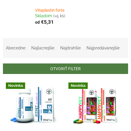
Vitaplastin forte
Skladom
(>5 ks)
€5,31
od
R
a
Abecedne
Najlacnejšie
Najdrahšie
Najpredávanejšie
d
e
n
OTVORIŤ FILTER
i
e
V
p
Novinka
Novinka
ý
r
p
o
i
d
s
u
p
k
r
t
o