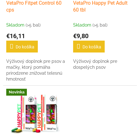
o
d
VetaPro Fitpet Control 60
VetaPro Happy Pet Adult
v
u
cps
60 tbl
k
t
Skladom
(>5 bal)
Skladom
(>5 bal)
o
€16,11
€9,80
v
Do košíka
Do košíka
Výživový doplnok pre psov a
Výživový doplnok pre
mačky, ktorý pomáha
dospelých psov
prirodzene znižovať telesnú
hmotnosť
Novinka