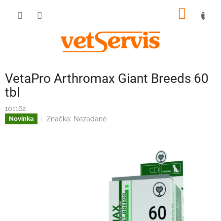
Prejsť
NÁKU
na
obsah
KOŠÍK
VetaPro Arthromax Giant Breeds 60
tbl
101162
Značka:
Nezadané
Novinka