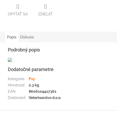
OPÝTAŤ SA
ZDIEĽAŤ
Popis
Diskusia
Podrobný popis
Dodatočné parametre
Kategória
:
Psy
Hmotnosť
:
0.3 kg
EAN
:
8606109417361
Dodávateľ
:
Veterinarstvo d.o.o.
Z