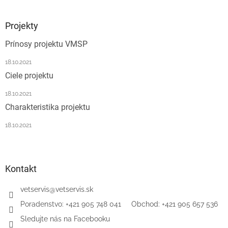
á
p
ä
Projekty
t
Prínosy projektu VMSP
i
e
18.10.2021
Ciele projektu
18.10.2021
Charakteristika projektu
18.10.2021
Kontakt
vetservis
@
vetservis.sk
‎Poradenstvo: +421 905 748 041‏‏‎ ‎‏‏‎ ‎‏‏‎ ‎‏‏‎ ‎ Obchod: +421 905 657 536
Sledujte nás na Facebooku