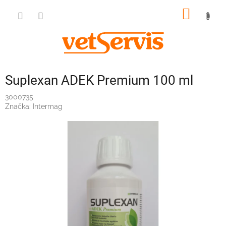
Prejsť
NÁKU
na
obsah
KOŠÍK
Suplexan ADEK Premium 100 ml
3000735
Značka:
Intermag