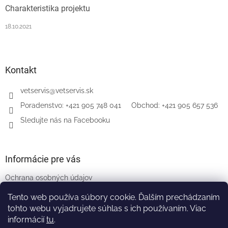
Charakteristika projektu
18.10.2021
Kontakt
vetservis
@
vetservis.sk
‎Poradenstvo: +421 905 748 041‏‏‎ ‎‏‏‎ ‎‏‏‎ ‎‏‏‎ ‎ Obchod: +421 905 657 536
Sledujte nás na Facebooku
Informácie pre vás
Ochrana osobných údajov
Všeobecné obchodné podmienky
Tento web používa súbory cookie. Ďalším prechádzaním
Naši partneri
tohto webu vyjadrujete súhlas s ich používaním. Viac
informácií
tu
.