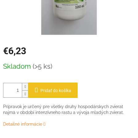
€6,23
Jednotková
Skladom
(>5 ks)
cena:
Pridať do košíka
Prípravok je určený pre všetky druhy hospodárskych zvierat
najmä v období intenzívneho rastu a vývoja mladých zvierat.
Detailné informácie