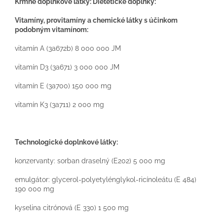
Kŕmne doplnkové látky: Dietetické doplnky:
Vitamíny, provitamíny a chemické látky s účinkom
podobným vitamínom:
vitamín A (3a672b) 8 000 000 JM
vitamín D3 (3a671) 3 000 000 JM
vitamín E (3a700) 150 000 mg
vitamín K3 (3a711) 2 000 mg
Technologické doplnkové látky:
konzervanty: sorban draselný (E202) 5 000 mg
emulgátor: glycerol-polyetylénglykol-ricínoleátu (E 484)
190 000 mg
kyselina citrónová (E 330) 1 500 mg