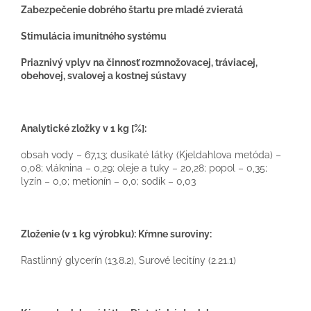
Zabezpečenie dobrého štartu pre mladé zvieratá
Stimulácia imunitného systému
Priaznivý vplyv na činnosť rozmnožovacej, tráviacej,
obehovej, svalovej a kostnej sústavy
Analytické zložky v 1 kg [%]:
obsah vody – 67,13; dusíkaté látky (Kjeldahlova metóda) –
0,08; vláknina – 0,29; oleje a tuky – 20,28; popol – 0,35;
lyzín – 0,0; metionín – 0,0; sodík – 0,03
Zloženie (v 1 kg výrobku): Kŕmne suroviny:
Rastlinný glycerín (13.8.2), Surové lecitíny (2.21.1)