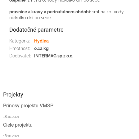
prasnice a kravy v perinatálnom období:
1ml na 10l vody
niekoľko dní po sebe
Dodatočné parametre
Kategória
:
Hydina
Hmotnosť
:
0.12 kg
Dodávateľ
:
INTERMAG sp.z o.o.
Z
á
p
ä
Projekty
t
Prínosy projektu VMSP
i
e
18.10.2021
Ciele projektu
18.10.2021