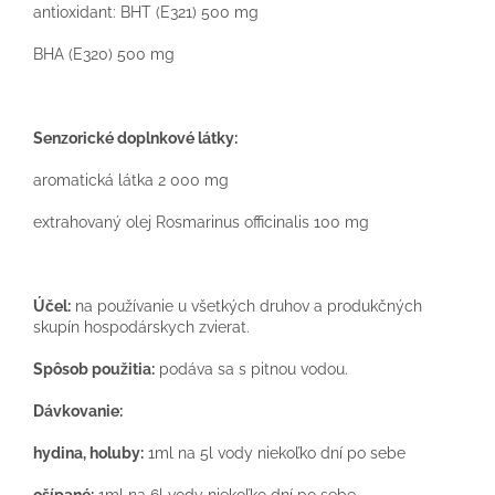
antioxidant: BHT (E321) 500 mg
BHA (E320) 500 mg
Senzorické doplnkové látky:
aromatická látka 2 000 mg
extrahovaný olej Rosmarinus officinalis 100 mg
Účel:
na používanie u všetkých druhov a produkčných
skupín hospodárskych zvierat.
Spôsob použitia:
podáva sa s pitnou vodou.
Dávkovanie:
hydina, holuby:
1ml na 5l vody niekoľko dní po sebe
ošípané:
1ml na 6l vody niekoľko dní po sebe