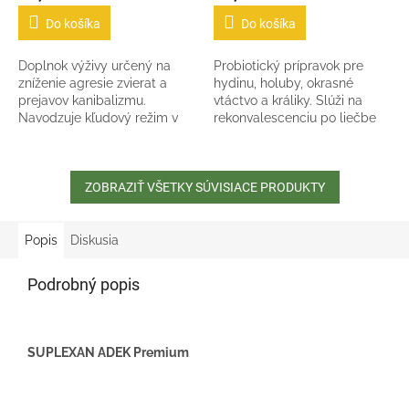
Do košíka
Do košíka
Doplnok výživy určený na
Probiotický prípravok pre
zníženie agresie zvierat a
hydinu, holuby, okrasné
prejavov kanibalizmu.
vtáctvo a králiky. Slúži na
Navodzuje kľudový režim v
rekonvalescenciu po liečbe
chovných skupinách.
antibiotikami, zlepšuje
Prípravok je určený pre
imunitu a produkčné
všetky kategórie hydiny a
ukazovatele. Preventívny a...
ošípaných.
ZOBRAZIŤ VŠETKY SÚVISIACE PRODUKTY
Popis
Diskusia
Podrobný popis
SUPLEXAN ADEK Premium