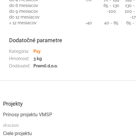
do 6 mesiacov
65 - 130
130 -
do 9 mesiacov
-100
100 -
do 12 mesiacov
-1
> 12 mesiacov
-40
40 - 65
65 - 
Dodatočné parametre
Kategória
:
Psy
Hmotnosť
:
3 kg
Dodávateľ
:
Premil d.o.o.
Z
á
p
ä
Projekty
t
Prínosy projektu VMSP
i
e
18.10.2021
Ciele projektu