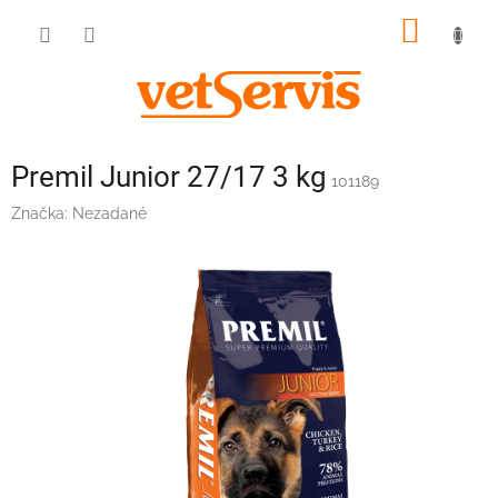
Prejsť
NÁKU
na
obsah
KOŠÍK
Premil Junior 27/17 3 kg
101189
Značka:
Nezadané