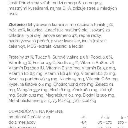
kostí. Prirodzený vzťah medzi omega 6 a omega 3
mastnými kyselinami, najmä DHA, znižuje stres u mladých
psov.
Zloženie:
dehydrovaná kuracina, morčacina a tuniak 31%,
ryža 20%, kukurica, kurací tuk, rastlinný olej lisovaný za
chladna, rybí olej, ľanové semeno 4%, repné rezky,
hydrolyzovaná pečeň, pivové kvasnice, inulín (extrakt
čakanky), MOS (extrakt kvasníc) a lecitín
Proteíny 27 %, Tuk 17 %, Surové vlákna 2,3 %, Popol 6,5 %,
Vápnik 1,3 %, Fosfor 0,9 %, Sodík 0,3 %, Vitamín A 1800 UI,
Vitamín D3 1800 IU, Vitamín E 240 mg, Vitamín B1 5,2 mg,
Vitamín B2 6,5 mg, Vitamín B6 4,8 mg, Vitamín B12 72 mg,
Kyselina pantónová 15 mg, Niacín 25 mg, Vitamín C 60 mg,
Kyselina listová 0,4 mg, Cholínchlorid 970 mg, Železo 91
mg, Mangán 33,2 mg, Meď 16 mg, Zinok 160 mg, Jód 1,6
mg, Selén 0,32 mg, Magnézium 0,1 mg, Biotín H2 160 mg,
Metabolická energia 15,75 MJ/kg, 3762 kcal/kg
ODPORÚČANIE NA KŔMENIE
hmotnosť šteňaťa v kg
-2
2 - 5
5 - 
do 2 mesiacov
-85
85 - 170
170 -
do 4 mesiacov
-70
70 - 155
155 -