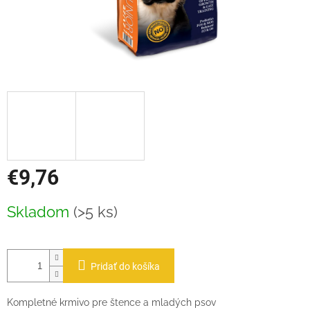
€9,76
Jednotková
Skladom
(>5 ks)
cena:
Pridať do košíka
Kompletné krmivo pre štence a mladých psov