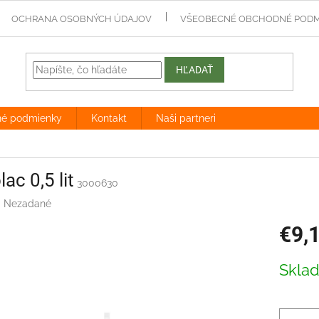
OCHRANA OSOBNÝCH ÚDAJOV
VŠEOBECNÉ OBCHODNÉ PODM
HĽADAŤ
né podmienky
Kontakt
Naši partneri
lac 0,5 lit
3000630
:
Nezadané
€9,
Jednotk
Skla
cena: