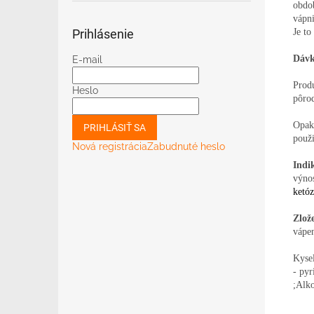
obdob
vápni
Je to
Prihlásenie
Dávk
E-mail
​Prod
Heslo
pôro
Opaku
PRIHLÁSIŤ SA
použi
Nová registrácia
Zabudnuté heslo
Indi
výnos
ketó
Zlož
vápen
Kysel
- py
;Alk