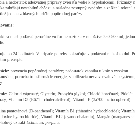
ia a nedostatok adekvátnej prípravy zvieraťa vedie k hypokalcémii. Príznaky 
ka zahŕňajú nestabilnú chôdzu a následne zostupný syndróm a zníženú telesnú t
 tiež jednou z hlavných príčin popôrodnej parézy.
ovanie:
ukt sa musí podávať perorálne vo forme roztoku v množstve 250-500 ml, jedn
de.
jte po 24 hodinách. V prípade potreby pokračujte v podávaní niekoľko dní. P
tím pretrepte.
kácie:
prevencia popôrodnej paralýzy; nedostatok vápnika u kráv s vysokou
nosťou; porucha transformácie energie; stabilizácia nervovosvalového systém
zy
enie:
Chlorid vápenatý; Glycerín; Propylén glykol; Chlorid horečnatý; Pidolát
atý; Vitamín D3 (E671 - cholecalciferol); Vitamín E (3a700 - α-tocopherol)
ina pantoténová (D-panthenol); Vitamín B1 (thiamine hydrochloride); Vitamí
ridoxine hydrochloride); Vitamín B12 (cyanocobalamin); Mangán (manganese c
oholový extrakt
Echinacea purpurea