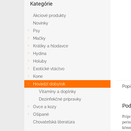
Kategórie
kategórie
Akciové produkty
Novinky
Psy
Mačky
Králiky a hlodavce
Hydina
Holuby
Exotické vtáctvo
Kone
Hovädzí dobytok
Popi
Vitamíny a doplnky
Dezinfekčné prípravky
Pod
Ovce a kozy
Ošípané
Prípr
Chovateľská literatúra
perin
kŕmna