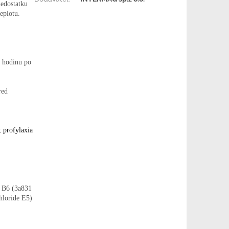
nedostatku
eplotu.
u hodinu po
red
u;
profylaxia
n B6 (3a831
hloride E5)