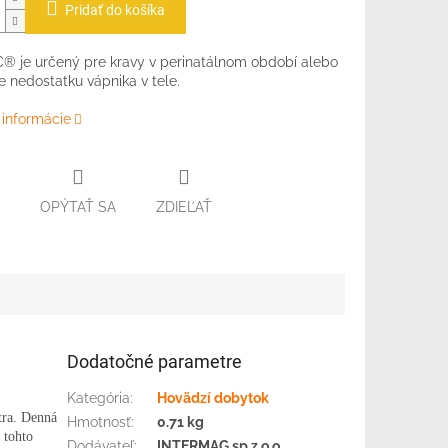
Pridať do košíka
 je určený pre kravy v perinatálnom období alebo
e nedostatku vápnika v tele.
 informácie
OPÝTAŤ SA
ZDIEĽAŤ
Dodatočné parametre
Kategória
:
Hovädzí dobytok
tra. Denná
Hmotnosť
:
0.71 kg
 tohto
Dodávateľ
:
INTERMAG sp.z o.o.