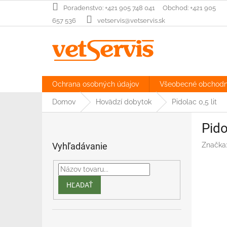
Prejsť
‎Poradenstvo: +421 905 748 041‏‏‎ ‎‏‏‎ ‎‏‏‎ ‎‏‏‎ ‎ Obchod: +421 905
na
657 536
vetservis@vetservis.sk
obsah
Ochrana osobných údajov
Všeobecné obchod
Domov
Hovädzí dobytok
Pidolac 0,5 lit
B
Pido
o
č
Vyhľadávanie
Značka
n
ý
p
a
HĽADAŤ
n
e
l
Preskočiť