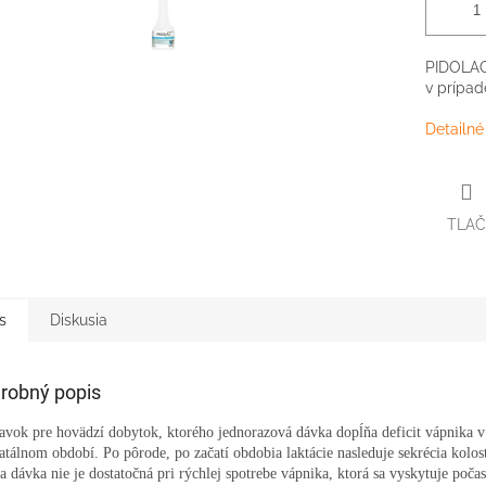
PIDOLAC®
v prípad
Detailné
TLAČ
s
Diskusia
robný popis
avok pre hovädzí dobytok, ktorého jednorazová dávka dopĺňa deficit vápnika v
atálnom období. Po pôrode, po začatí obdobia laktácie nasleduje sekrécia kolos
 dávka nie je dostatočná pri rýchlej spotrebe vápnika, ktorá sa vyskytuje počas