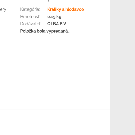
mery
Kategória
:
Králiky a hlodavce
Hmotnosť
:
0.15 kg
Dodávateľ
:
OLBA B.V.
Položka bola vypredaná…