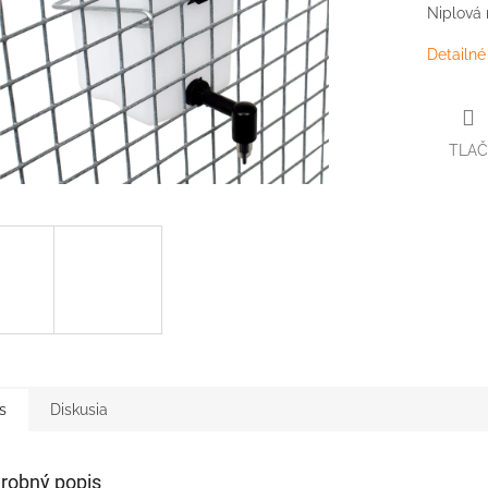
Niplová 
Detailné
TLAČ
s
Diskusia
robný popis