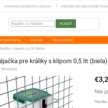
OCHRANA OSOBNÝCH ÚDAJOV
VŠEOBECNÉ OBCHODNÉ PODM
HĽADAŤ
né podmienky
Kontakt
Naši partneri
ráliky s klipom 0,5 lit (biela)
jačka pre králiky s klipom 0,5 lit (biela)
:
Nezadané
€3,
Jednotk
Nie j
cena:
Položka