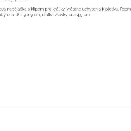
ová napájačka s klipom pre králiky,
vrátane uchytenia k pletivu. Roz
by cca 18 x 9 x 9 cm, diaľka vsuvky cca 4,5 cm.