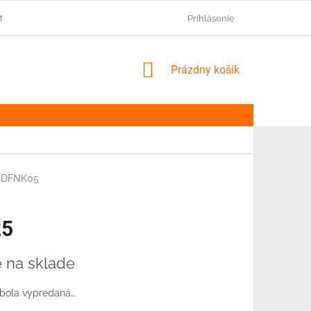
IENKY
NAŠI PARTNERI
Prihlásenie
NÁKUPNÝ
Prázdny košík
KOŠÍK
DFNK05
25
ová
e na sklade
 bola vypredaná…