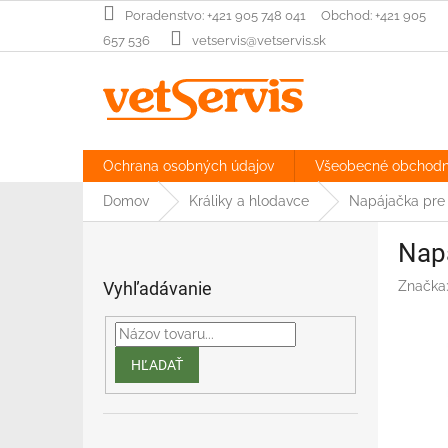
Prejsť
‎Poradenstvo: +421 905 748 041‏‏‎ ‎‏‏‎ ‎‏‏‎ ‎‏‏‎ ‎ Obchod: +421 905
na
657 536
vetservis@vetservis.sk
obsah
Ochrana osobných údajov
Všeobecné obchod
Domov
Králiky a hlodavce
Napájačka pre k
B
Napá
o
č
Vyhľadávanie
Značka
n
ý
p
a
HĽADAŤ
n
e
l
Preskočiť