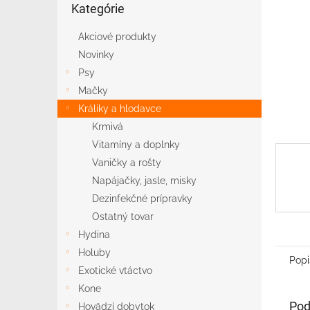
Kategórie
kategórie
Akciové produkty
Novinky
Psy
Mačky
Králiky a hlodavce
Krmivá
Vitamíny a doplnky
Vaničky a rošty
Napájačky, jasle, misky
Dezinfekčné prípravky
Ostatný tovar
Hydina
Holuby
Popi
Exotické vtáctvo
Kone
Pod
Hovädzí dobytok