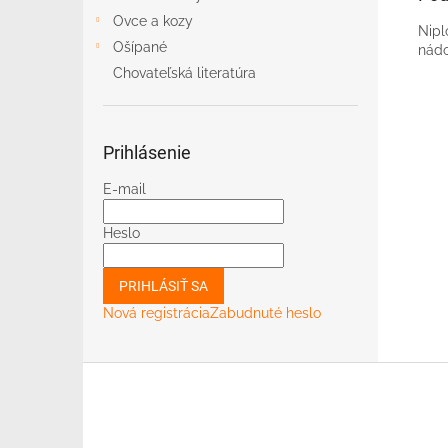
Ovce a kozy
Nipl
Ošípané
nádo
Chovateľská literatúra
Prihlásenie
E-mail
Heslo
PRIHLÁSIŤ SA
Nová registrácia
Zabudnuté heslo
Z
á
p
ä