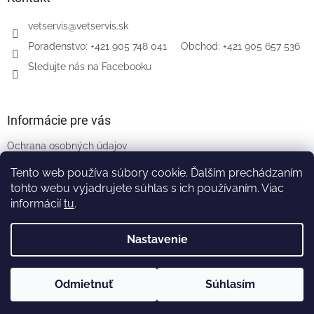
vetservis
@
vetservis.sk
‎Poradenstvo: +421 905 748 041‏‏‎ ‎‏‏‎ ‎‏‏‎ ‎‏‏‎ ‎ Obchod: +421 905 657 536
Sledujte nás na Facebooku
Informácie pre vás
Ochrana osobných údajov
Všeobecné obchodné podmienky
Tento web používa súbory cookie. Ďalším prechádzaním
Naši partneri
tohto webu vyjadrujete súhlas s ich používaním. Viac
informácií
tu
.
Nastavenie
Vytvoril Shoptet
Odmietnuť
Súhlasím
Copyright 2026
VETSERVIS
. Všetky práva vyhradené.