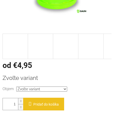
od
€4,95
Jednotková
Zvoľte variant
cena:
Objem
Pridať do košíka