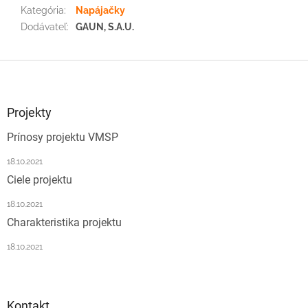
Kategória
:
Napájačky
Dodávateľ
:
GAUN, S.A.U.
Z
á
p
ä
Projekty
t
Prínosy projektu VMSP
i
e
18.10.2021
Ciele projektu
18.10.2021
Charakteristika projektu
18.10.2021
Kontakt