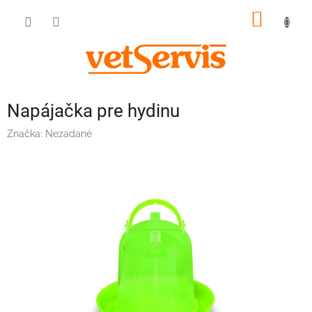
Prejsť
NÁKU
na
obsah
KOŠÍK
Napájačka pre hydinu
Značka:
Nezadané