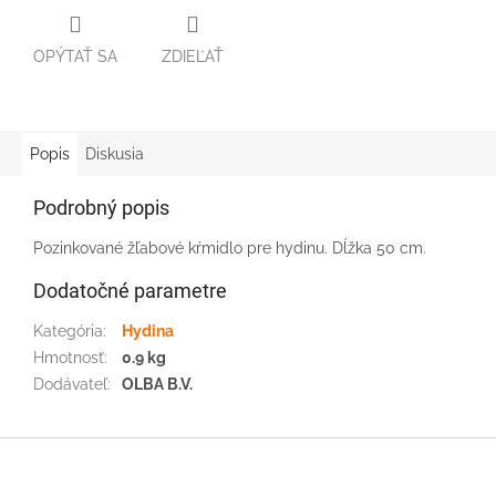
OPÝTAŤ SA
ZDIEĽAŤ
Popis
Diskusia
Podrobný popis
Pozinkované žľabové kŕmidlo pre hydinu. Dĺžka 50 cm.
Dodatočné parametre
Kategória
:
Hydina
Hmotnosť
:
0.9 kg
Dodávateľ
:
OLBA B.V.
Z
á