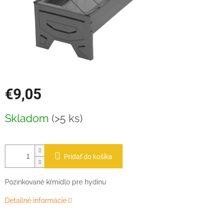
€9,05
Jednotková
Skladom
(>5 ks)
cena:
Pridať do košíka
Pozinkované kŕmidlo pre hydinu
Detailné informácie