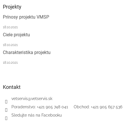
p
ä
Projekty
t
Prínosy projektu VMSP
i
e
18.10.2021
Ciele projektu
18.10.2021
Charakteristika projektu
18.10.2021
Kontakt
vetservis
@
vetservis.sk
‎Poradenstvo: +421 905 748 041‏‏‎ ‎‏‏‎ ‎‏‏‎ ‎‏‏‎ ‎ Obchod: +421 905 657 536
Sledujte nás na Facebooku