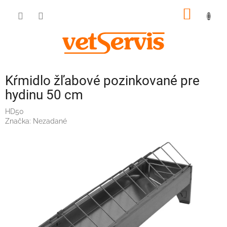
Prejsť
NÁKU
na
obsah
KOŠÍK
Kŕmidlo žľabové pozinkované pre
hydinu 50 cm
HD50
Značka:
Nezadané