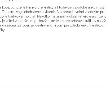
nkové, ochutené krmivo pre králiky a hlodavce v podobe mixu musli,
n. Toto krmivo je obohatené o vitamín C a preto je veľmi vhodným pr
górie králikov a morčiat. Nakoľko má znížený obsah energie a znížen
v je veľmi vhodným doplnkovým krmivom pre prípravu králikov na vý
nú sezónu. Zároveň je ideálnym krmivom pre zdrobnených králikov, 
čky.