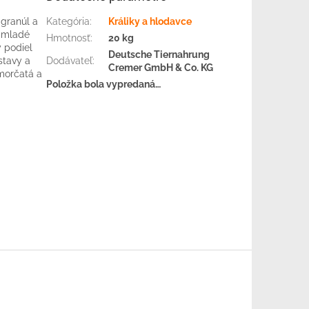
 granúl a
Kategória
:
Králiky a hlodavce
e mladé
Hmotnosť
:
20 kg
ý podiel
Deutsche Tiernahrung
stavy a
Dodávateľ
:
Cremer GmbH & Co. KG
morčatá a
Položka bola vypredaná…