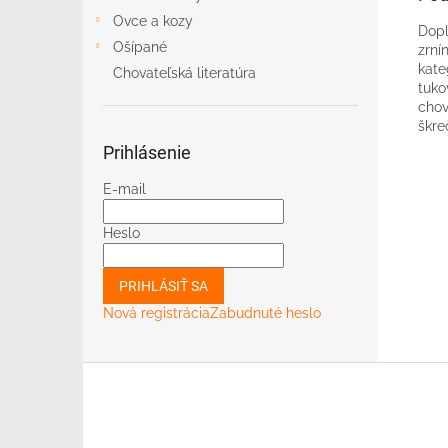
Ovce a kozy
Dopl
Ošípané
zrní
kate
Chovateľská literatúra
tuko
chov
škre
Prihlásenie
E-mail
Heslo
PRIHLÁSIŤ SA
Nová registrácia
Zabudnuté heslo
Z
á
p
ä