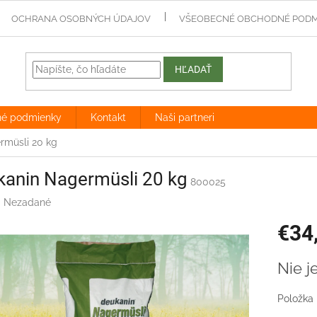
OCHRANA OSOBNÝCH ÚDAJOV
VŠEOBECNÉ OBCHODNÉ PODM
HĽADAŤ
né podmienky
Kontakt
Naši partneri
rmüsli 20 kg
kanin Nagermüsli 20 kg
800025
:
Nezadané
€34
Jednotk
Nie j
cena:
Položka