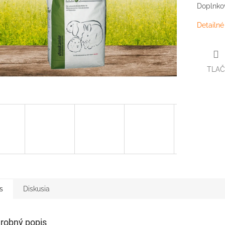
Doplnkov
Detailné
TLAČ
s
Diskusia
robný popis