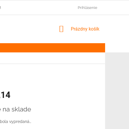
IENKY
NAŠI PARTNERI
Prihlásenie
NÁKUPNÝ
Prázdny košík
KOŠÍK
,14
ová
e na sklade
 bola vypredaná…