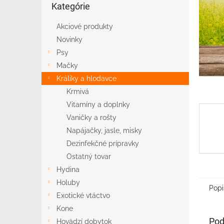
Kategórie
kategórie
Akciové produkty
Novinky
Psy
Mačky
Králiky a hlodavce
Krmivá
Vitamíny a doplnky
Vaničky a rošty
Napájačky, jasle, misky
Dezinfekčné prípravky
Ostatný tovar
Hydina
Holuby
Popi
Exotické vtáctvo
Kone
Pod
Hovädzí dobytok