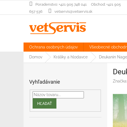
Prejsť
‎Poradenstvo: +421 905 748 041‏‏‎ ‎‏‏‎ ‎‏‏‎ ‎‏‏‎ ‎ Obchod: +421 905
na
657 536
vetservis@vetservis.sk
obsah
Ochrana osobných údajov
Všeobecné obchod
Domov
Králiky a hlodavce
Deukanin Nage
B
Deu
o
č
Vyhľadávanie
Značka
n
ý
p
a
HĽADAŤ
n
e
l
Preskočiť