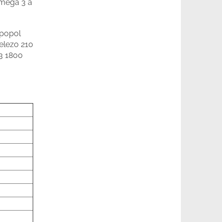
omega 3 a
 popol
železo 210
D3 1800