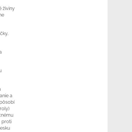
 živiny
ne
čky,
a
u
m
anie a
 pôsobí
roly)
ačnému
 proti
lesku