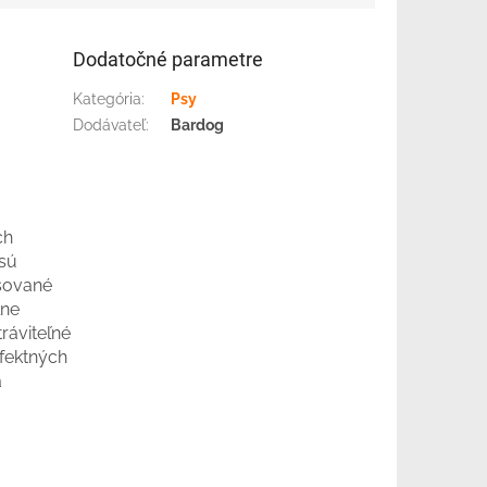
Dodatočné parametre
Kategória
:
Psy
Dodávateľ
:
Bardog
ch
 sú
isované
lne
ráviteľné
fektných
a