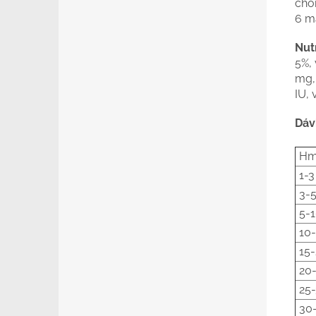
chon
6 m
Nut
5%, 
mg, 
IU, 
Dáv
Hm
1-3
3-
5-
10-
15
20
25
30