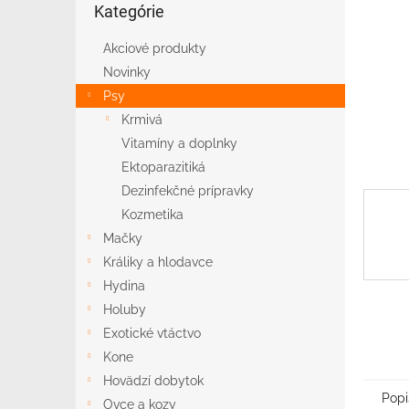
Kategórie
kategórie
Akciové produkty
Novinky
Psy
Krmivá
Vitamíny a doplnky
Ektoparazitiká
Dezinfekčné prípravky
Kozmetika
Mačky
Králiky a hlodavce
Hydina
Holuby
Exotické vtáctvo
Kone
Hovädzí dobytok
Popi
Ovce a kozy