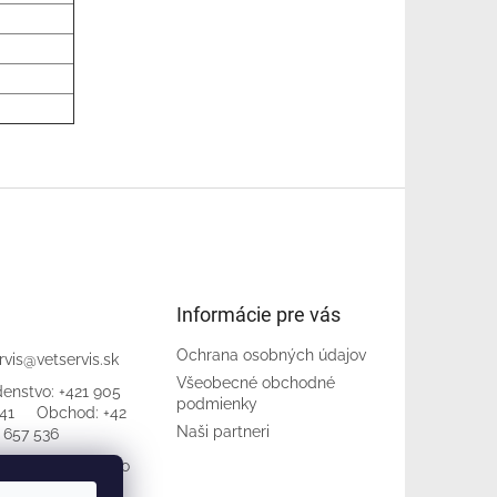
Informácie pre vás
Ochrana osobných údajov
rvis
@
vetservis.sk
Všeobecné obchodné
denstvo: +421 905
podmienky
bchod: +42
Naši partneri
 657 536
jte nás na Facebo