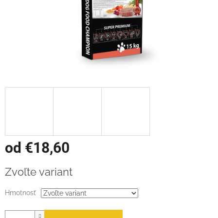
od
€18,60
Jednotková
Zvoľte variant
cena:
Hmotnosť