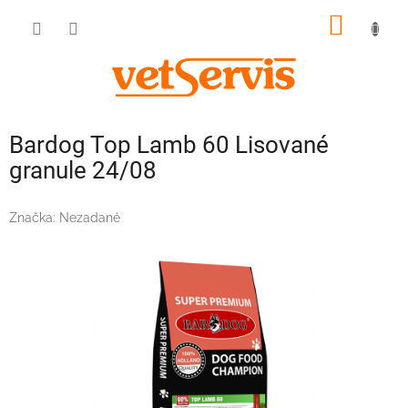
Prejsť
NÁKU
na
obsah
KOŠÍK
Bardog Top Lamb 60 Lisované
granule 24/08
Značka:
Nezadané