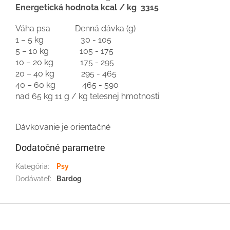
Energetická hodnota kcal / kg 3315
Váha psa Denná dávka (g)
1 – 5 kg 30 - 105
5 – 10 kg 105 - 175
10 – 20 kg 175 - 295
20 – 40 kg 295 - 465
40 – 60 kg 465 - 590
nad 65 kg 11 g / kg telesnej hmotnosti
Dávkovanie je orientačné
Dodatočné parametre
Kategória
:
Psy
Dodávateľ
:
Bardog
Z
á