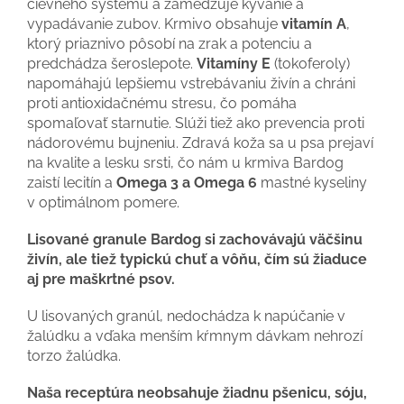
cievneho systému a zamedzuje kývanie a
vypadávanie zubov. Krmivo obsahuje
vitamín A
,
ktorý priaznivo pôsobí na zrak a potenciu a
predchádza šeroslepote.
Vitamíny E
(tokoferoly)
napomáhajú lepšiemu vstrebávaniu živín a chráni
proti antioxidačnému stresu, čo pomáha
spomaľovať starnutie. Slúži tiež ako prevencia proti
nádorovému bujneniu. Zdravá koža sa u psa prejaví
na kvalite a lesku srsti, čo nám u krmiva Bardog
zaistí lecitín a
Omega 3 a Omega 6
mastné kyseliny
v optimálnom pomere.
Lisované granule Bardog si zachovávajú väčšinu
živín, ale tiež typickú chuť a vôňu, čím sú žiaduce
aj pre maškrtné psov.
U lisovaných granúl, nedochádza k napúčanie v
žalúdku a vďaka menším kŕmnym dávkam nehrozí
torzo žalúdka.
Naša receptúra ​​neobsahuje žiadnu pšenicu, sóju,