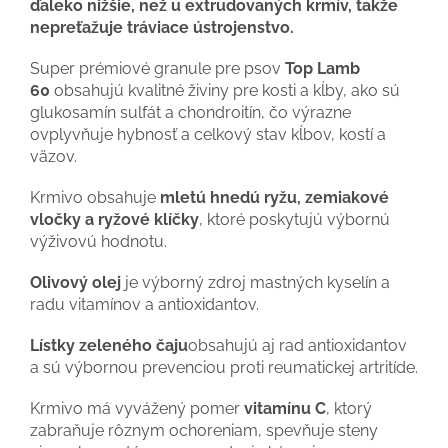
ďaleko nižšie, než u extrudovaných krmív, takže
nepreťažuje tráviace ústrojenstvo.
Super prémiové granule pre psov
Top Lamb
60
obsahujú kvalitné živiny pre kosti a kĺby, ako sú
glukosamín sulfát a chondroitín, čo výrazne
ovplyvňuje hybnosť a celkový stav kĺbov, kostí a
väzov.
Krmivo obsahuje
mletú hnedú ryžu, zemiakové
vločky a ryžové klíčky
, ktoré poskytujú výbornú
výživovú hodnotu.
Olivový olej
je výborný zdroj mastných kyselín a
radu vitamínov a antioxidantov.
Lístky zeleného čaju
obsahujú aj rad antioxidantov
a sú výbornou prevenciou proti reumatickej artritíde.
Krmivo má vyvážený pomer
vitamínu C
, ktorý
zabraňuje rôznym ochoreniam, spevňuje steny