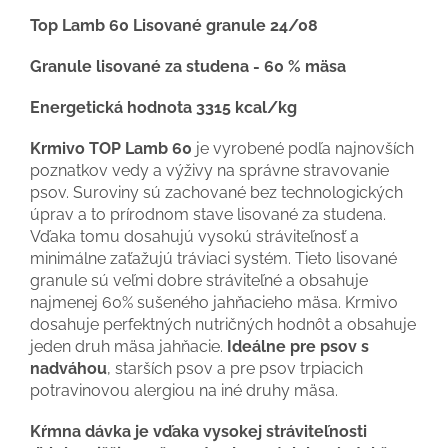
Top Lamb 60 Lisované granule 24/08
Granule lisované za studena - 60 % mäsa
Energetická hodnota 3315 kcal/kg
Krmivo TOP Lamb 60
je vyrobené podľa najnovších
poznatkov vedy a výživy na správne stravovanie
psov. Suroviny sú zachované bez technologických
úprav a to prírodnom stave lisované za studena.
Vďaka tomu dosahujú vysokú stráviteľnosť a
minimálne zaťažujú tráviaci systém. Tieto lisované
granule sú veľmi dobre stráviteľné a obsahuje
najmenej 60% sušeného jahňacieho mäsa. Krmivo
dosahuje perfektných nutričných hodnôt a obsahuje
jeden druh mäsa jahňacie.
Ideálne pre psov s
nadváhou
, starších psov a pre psov trpiacich
potravinovou alergiou na iné druhy mäsa.
Kŕmna dávka je vďaka vysokej stráviteľnosti