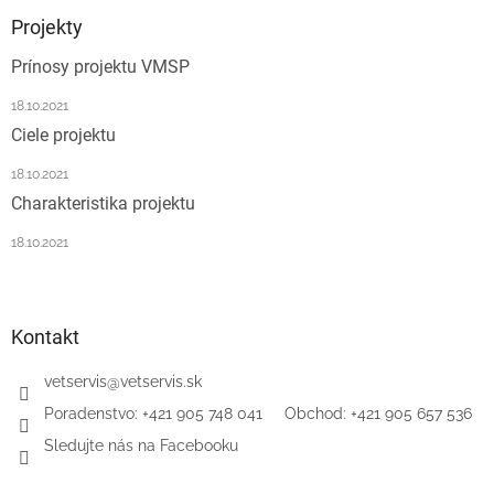
p
ä
Projekty
t
Prínosy projektu VMSP
i
e
18.10.2021
Ciele projektu
18.10.2021
Charakteristika projektu
18.10.2021
Kontakt
vetservis
@
vetservis.sk
‎Poradenstvo: +421 905 748 041‏‏‎ ‎‏‏‎ ‎‏‏‎ ‎‏‏‎ ‎ Obchod: +421 905 657 536
Sledujte nás na Facebooku