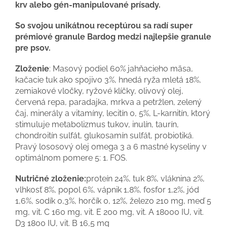
krv alebo gén-manipulované prísady.
So svojou unikátnou receptúrou sa radí super
prémiové granule Bardog medzi najlepšie granule
pre psov.
Zloženie
: Masový podiel 60% jahňacieho mäsa,
kačacie tuk ako spojivo 3%, hnedá ryža mletá 18%,
zemiakové vločky, ryžové klíčky, olivový olej,
červená repa, paradajka, mrkva a petržlen, zelený
čaj, minerály a vitamíny, lecitín 0, 5%, L-karnitín, ktorý
stimuluje metabolizmus tukov, inulín, taurín,
chondroitín sulfát, glukosamín sulfát, probiotiká.
Pravý lososový olej omega 3 a 6 mastné kyseliny v
optimálnom pomere 5: 1. FOS.
Nutričné ​​zloženie:
proteín 24%, tuk 8%, vláknina 2%,
vlhkosť 8%, popol 6%, vápnik 1,8%, fosfor 1,2%, jód
1,6%, sodík 0,3%, horčík 0, 12%, železo 210 mg, meď 5
mg, vit. C 160 mg, vit. E 200 mg, vit. A 18000 IU, vit.
D3 1800 IU, vit. B 16,5 mg